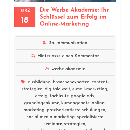
Die Werbe Akademie: Ihr
MRZ
Schlüssel zum Erfolg im
18
Online-Marketing
3b-kommunikation
Hinterlasse einen Kommentar
werbe akademie
ausbildung
branchenexperten
content-
,
,
strategien
digitale welt
e-mail-marketing
,
,
,
erfolg
fachleute
google ads
,
,
,
grundlagenkurse
kursangebote
online-
,
,
marketing
praxisorientierte schulungen
,
,
social media marketing
spezialisierte
,
seminare
strategien
,
,