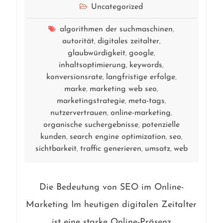
Uncategorized
algorithmen der suchmaschinen
,
autorität
digitales zeitalter
,
,
glaubwürdigkeit
google
,
,
inhaltsoptimierung
keywords
,
,
konversionsrate
langfristige erfolge
,
,
marke
marketing web seo
,
,
marketingstrategie
meta-tags
,
,
nutzervertrauen
online-marketing
,
,
organische suchergebnisse
potenzielle
,
kunden
search engine optimization
seo
,
,
,
sichtbarkeit
traffic generieren
umsatz
web
,
,
,
Die Bedeutung von SEO im Online-
Marketing Im heutigen digitalen Zeitalter
ist eine starke Online-Präsenz