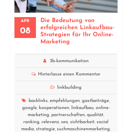
Die Bedeutung von
APR
erfolgreichen Linkaufbau-
08
Strategien für Ihr Online-
Marketing
3b-kommunikation
Hinterlasse einen Kommentar
linkbuilding
backlinks
empfehlungen
gastbeiträge
,
,
,
google
kooperationen
linkaufbau
online-
,
,
,
marketing
partnerschaften
qualität
,
,
,
ranking
relevanz
seo
sichtbarkeit
social
,
,
,
,
media
strategie
suchmaschinenmarketing
,
,
,