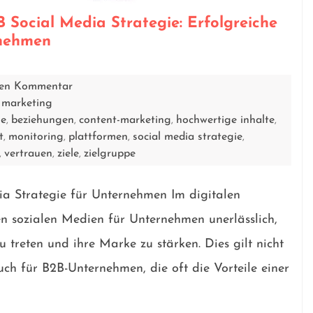
 Social Media Strategie: Erfolgreiche
rnehmen
inen Kommentar
 marketing
ie
beziehungen
content-marketing
hochwertige inhalte
,
,
,
,
t
monitoring
plattformen
social media strategie
,
,
,
,
vertrauen
ziele
zielgruppe
,
,
,
a Strategie für Unternehmen Im digitalen
den sozialen Medien für Unternehmen unerlässlich,
 treten und ihre Marke zu stärken. Dies gilt nicht
ch für B2B-Unternehmen, die oft die Vorteile einer