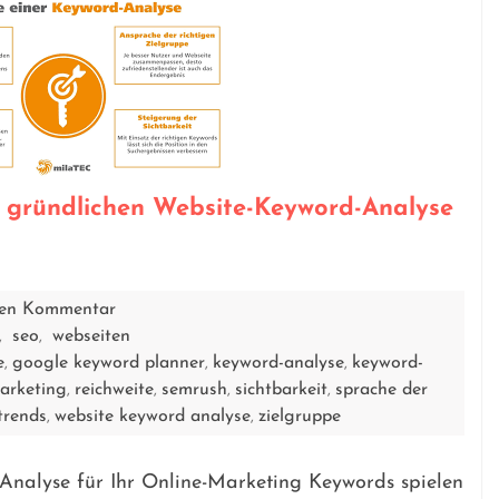
 gründlichen Website-Keyword-Analyse
inen Kommentar
seo
webseiten
,
,
e
google keyword planner
keyword-analyse
keyword-
,
,
,
arketing
reichweite
semrush
sichtbarkeit
sprache der
,
,
,
,
trends
website keyword analyse
zielgruppe
,
,
nalyse für Ihr Online-Marketing Keywords spielen