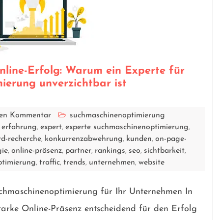
nline-Erfolg: Warum ein Experte für
erung unverzichtbar ist
inen Kommentar
suchmaschinenoptimierung
erfahrung
expert
experte suchmaschinenoptimierung
,
,
,
,
d-recherche
konkurrenzabwehrung
kunden
on-page-
,
,
,
gie
online-präsenz
partner
rankings
seo
sichtbarkeit
,
,
,
,
,
,
timierung
traffic
trends
unternehmen
website
,
,
,
,
uchmaschinenoptimierung für Ihr Unternehmen In
starke Online-Präsenz entscheidend für den Erfolg