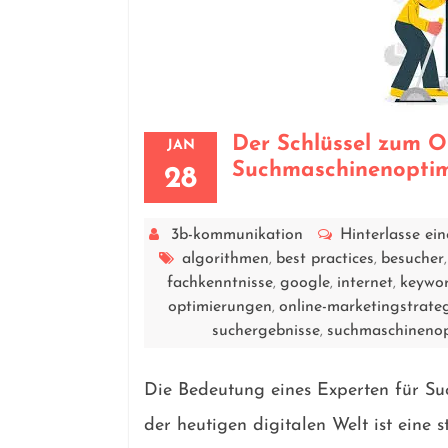
Der Schlüssel zum O
JAN
Suchmaschinenoptimi
28
3b-kommunikation
Hinterlasse e
algorithmen
best practices
besucher
,
,
fachkenntnisse
google
internet
keywor
,
,
,
optimierungen
online-marketingstrate
,
suchergebnisse
suchmaschinenop
,
Die Bedeutung eines Experten für S
der heutigen digitalen Welt ist eine 