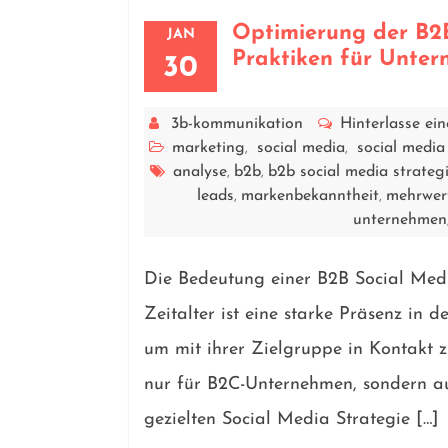
Optimierung der B2B
JAN
Praktiken für Unte
30
3b-kommunikation
Hinterlasse e
marketing
social media
social media
,
,
analyse
b2b
b2b social media strateg
,
,
leads
markenbekanntheit
mehrwer
,
,
unternehmen
Die Bedeutung einer B2B Social Medi
Zeitalter ist eine starke Präsenz in 
um mit ihrer Zielgruppe in Kontakt zu
nur für B2C-Unternehmen, sondern au
gezielten Social Media Strategie […]