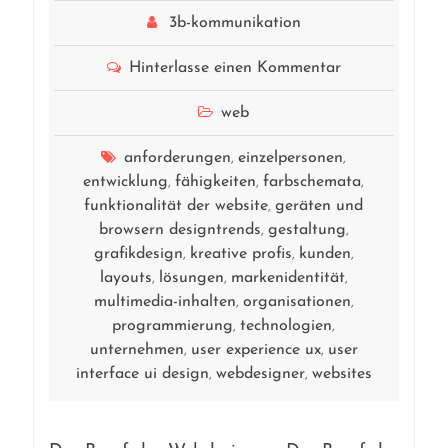
3b-kommunikation
Hinterlasse einen Kommentar
web
anforderungen
einzelpersonen
,
,
entwicklung
fähigkeiten
farbschemata
,
,
,
funktionalität der website
geräten und
,
browsern designtrends
gestaltung
,
,
grafikdesign
kreative profis
kunden
,
,
,
layouts
lösungen
markenidentität
,
,
,
multimedia-inhalten
organisationen
,
,
programmierung
technologien
,
,
unternehmen
user experience ux
user
,
,
interface ui design
webdesigner
websites
,
,