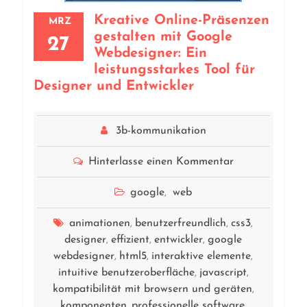
Kreative Online-Präsenzen
MRZ
gestalten mit Google
27
Webdesigner: Ein
leistungsstarkes Tool für
Designer und Entwickler
3b-kommunikation
Hinterlasse einen Kommentar
google
web
,
animationen
benutzerfreundlich
css3
,
,
,
designer
effizient
entwickler
google
,
,
,
webdesigner
html5
interaktive elemente
,
,
,
intuitive benutzeroberfläche
javascript
,
,
kompatibilität mit browsern und geräten
,
komponenten
professionelle software
,
,