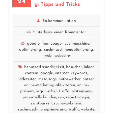
24
g: Tipps und Tricks
3b-kommunikation
Hinterlasse einen Kommentar
google
homepage
suchmaschinen
,
,
optimierung
suchmaschinenoptimierung
,
,
web
webseite
,
benutzerfreundlichkeit
besucher
bilder
,
,
,
content
google
internet
keywords
,
,
,
,
ladezeiten
meta-tags
mitbewerber
nutzer
,
,
,
,
online-marketing-aktivitäten
online-
,
präsenz
organischen traffic
platzierung
,
,
,
potenzielle kunden
seo
seo-strategie
,
,
,
sichtbarkeit
suchergebnisse
,
,
suchmaschinenoptimierung
traffic
website
,
,
,