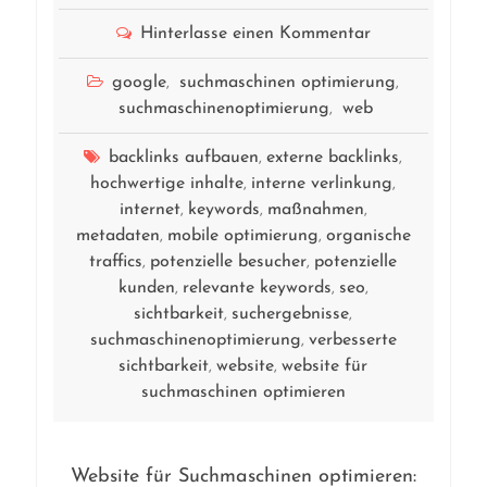
Hinterlasse einen Kommentar
google
suchmaschinen optimierung
,
,
suchmaschinenoptimierung
web
,
backlinks aufbauen
externe backlinks
,
,
hochwertige inhalte
interne verlinkung
,
,
internet
keywords
maßnahmen
,
,
,
metadaten
mobile optimierung
organische
,
,
traffics
potenzielle besucher
potenzielle
,
,
kunden
relevante keywords
seo
,
,
,
sichtbarkeit
suchergebnisse
,
,
suchmaschinenoptimierung
verbesserte
,
sichtbarkeit
website
website für
,
,
suchmaschinen optimieren
Website für Suchmaschinen optimieren: