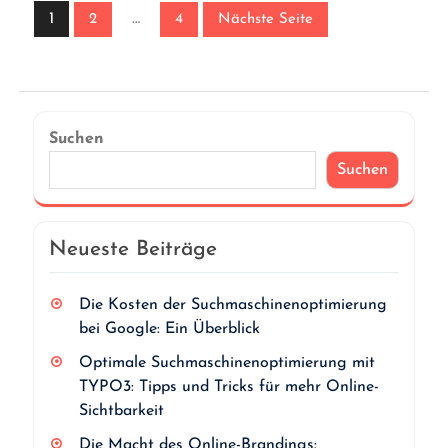
Seite
Seite
Seite
1
…
2
4
Nächste Seite
Suchen
Suchen
Neueste Beiträge
Die Kosten der Suchmaschinenoptimierung
bei Google: Ein Überblick
Optimale Suchmaschinenoptimierung mit
TYPO3: Tipps und Tricks für mehr Online-
Sichtbarkeit
Die Macht des Online-Brandings: