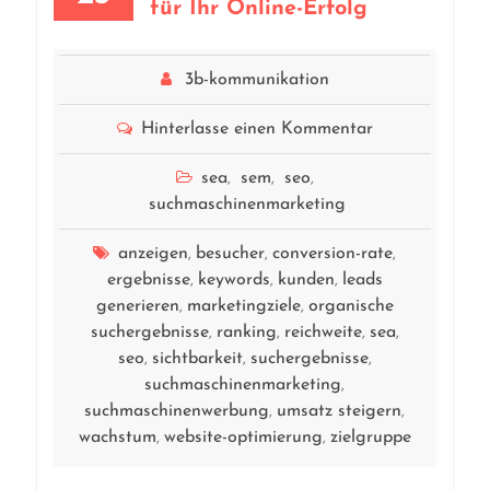
für Ihr Online-Erfolg
3b-kommunikation
Hinterlasse einen Kommentar
sea
sem
seo
,
,
,
suchmaschinenmarketing
anzeigen
besucher
conversion-rate
,
,
,
ergebnisse
keywords
kunden
leads
,
,
,
generieren
marketingziele
organische
,
,
suchergebnisse
ranking
reichweite
sea
,
,
,
,
seo
sichtbarkeit
suchergebnisse
,
,
,
suchmaschinenmarketing
,
suchmaschinenwerbung
umsatz steigern
,
,
wachstum
website-optimierung
zielgruppe
,
,