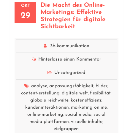
Die Macht des Online-
OKT
Marketings: Effektive
29
Strategien für digitale
Sichtbarkeit
3b-kommunikation
Hinterlasse einen Kommentar
Uncategorized
analyse
anpassungsfähigkeit
bilder
,
,
,
content-erstellung
digitale welt
flexibilität
,
,
,
globale reichweite
kosteneffizienz
,
,
kundeninteraktionen
marketing online
,
,
online-marketing
social media
social
,
,
media plattformen
visuelle inhalte
,
,
zielgruppen