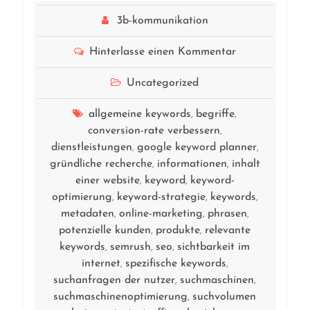
3b-kommunikation
Hinterlasse einen Kommentar
Uncategorized
allgemeine keywords
begriffe
,
,
conversion-rate verbessern
,
dienstleistungen
google keyword planner
,
,
gründliche recherche
informationen
inhalt
,
,
einer website
keyword
keyword-
,
,
optimierung
keyword-strategie
keywords
,
,
,
metadaten
online-marketing
phrasen
,
,
,
potenzielle kunden
produkte
relevante
,
,
keywords
semrush
seo
sichtbarkeit im
,
,
,
internet
spezifische keywords
,
,
suchanfragen der nutzer
suchmaschinen
,
,
suchmaschinenoptimierung
suchvolumen
,