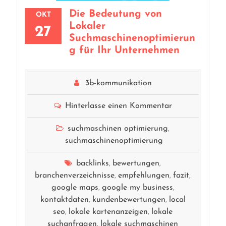
Die Bedeutung von
OKT
Lokaler
27
Suchmaschinenoptimierun
g für Ihr Unternehmen
3b-kommunikation
Hinterlasse einen Kommentar
suchmaschinen optimierung
,
suchmaschinenoptimierung
backlinks
bewertungen
,
,
branchenverzeichnisse
empfehlungen
fazit
,
,
,
google maps
google my business
,
,
kontaktdaten
kundenbewertungen
local
,
,
seo
lokale kartenanzeigen
lokale
,
,
suchanfragen
lokale suchmaschinen
,