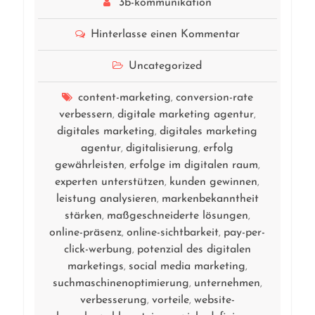
3b-kommunikation
Hinterlasse einen Kommentar
Uncategorized
content-marketing
conversion-rate
,
verbessern
digitale marketing agentur
,
,
digitales marketing
digitales marketing
,
agentur
digitalisierung
erfolg
,
,
gewährleisten
erfolge im digitalen raum
,
,
experten unterstützen
kunden gewinnen
,
,
leistung analysieren
markenbekanntheit
,
stärken
maßgeschneiderte lösungen
,
,
online-präsenz
online-sichtbarkeit
pay-per-
,
,
click-werbung
potenzial des digitalen
,
marketings
social media marketing
,
,
suchmaschinenoptimierung
unternehmen
,
,
verbesserung
vorteile
website-
,
,