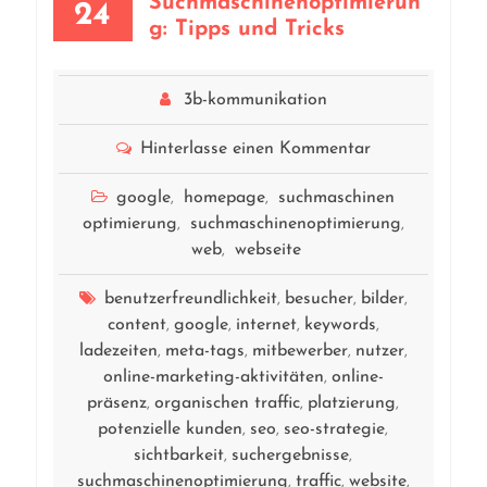
Suchmaschinenoptimierun
24
g: Tipps und Tricks
3b-kommunikation
Hinterlasse einen Kommentar
google
homepage
suchmaschinen
,
,
optimierung
suchmaschinenoptimierung
,
,
web
webseite
,
benutzerfreundlichkeit
besucher
bilder
,
,
,
content
google
internet
keywords
,
,
,
,
ladezeiten
meta-tags
mitbewerber
nutzer
,
,
,
,
online-marketing-aktivitäten
online-
,
präsenz
organischen traffic
platzierung
,
,
,
potenzielle kunden
seo
seo-strategie
,
,
,
sichtbarkeit
suchergebnisse
,
,
suchmaschinenoptimierung
traffic
website
,
,
,