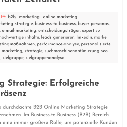
b2b
marketing
online marketing
,
,
keting strategie
business-to-business
buyer personas
,
,
,
e-mail-marketing
entscheidungsträger
expertise
,
,
,
hochwertige inhalte
leads generieren
linkedin
marke
,
,
,
ketingmaßnahmen
performance-analyse
personalisierte
,
,
a marketing
strategie
suchmaschinenoptimierung seo
,
,
,
g
zielgruppe
zielgruppenanalyse
,
,
 Strategie: Erfolgreiche
Präsenz
ine durchdachte B2B Online Marketing Strategie
rnehmen. Im Business-to-Business (B2B) Bereich
eine immer größere Rolle, um potenzielle Kunden