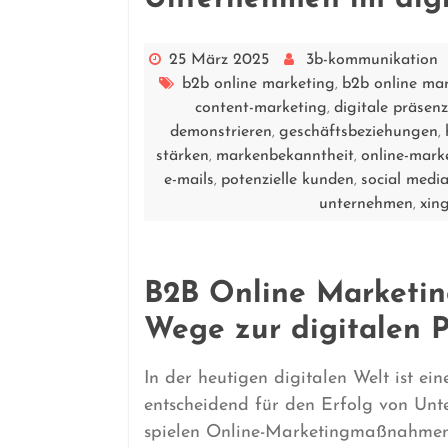
25 März 2025
3b-kommunikation
b2b online marketing
b2b online mar
,
content-marketing
digitale präsenz
,
demonstrieren
geschäftsbeziehungen
,
,
stärken
markenbekanntheit
online-mar
,
,
e-mails
potenzielle kunden
social medi
,
,
unternehmen
xin
,
B2B Online Marketing
Wege zur digitalen 
In der heutigen digitalen Welt ist e
entscheidend für den Erfolg von Unte
spielen Online-Marketingmaßnahmen 