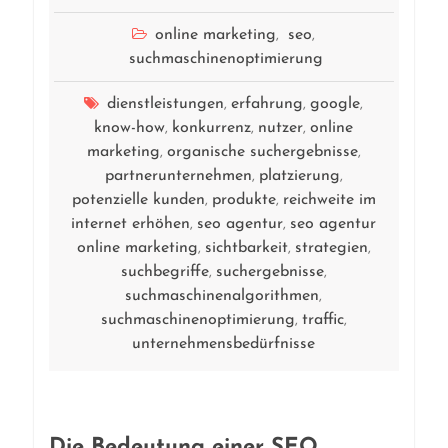
online marketing
seo
,
,
suchmaschinenoptimierung
dienstleistungen
erfahrung
google
,
,
,
know-how
konkurrenz
nutzer
online
,
,
,
marketing
organische suchergebnisse
,
,
partnerunternehmen
platzierung
,
,
potenzielle kunden
produkte
reichweite im
,
,
internet erhöhen
seo agentur
seo agentur
,
,
online marketing
sichtbarkeit
strategien
,
,
,
suchbegriffe
suchergebnisse
,
,
suchmaschinenalgorithmen
,
suchmaschinenoptimierung
traffic
,
,
unternehmensbedürfnisse
Die Bedeutung einer SEO