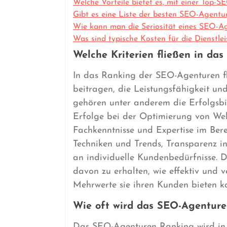
Welche Vorteile bietet es, mit einer Top
Gibt es eine Liste der besten SEO-Agentu
Wie kann man die Seriosität eines SEO-A
Was sind typische Kosten für die Dienstl
Welche Kriterien fließen in da
In das Ranking der SEO-Agenturen fli
beitragen, die Leistungsfähigkeit u
gehören unter anderem die Erfolgsb
Erfolge bei der Optimierung von Web
Fachkenntnisse und Expertise im Ber
Techniken und Trends, Transparenz in
an individuelle Kundenbedürfnisse. D
davon zu erhalten, wie effektiv und 
Mehrwerte sie ihren Kunden bieten k
Wie oft wird das SEO-Agenture
Das SEO-Agenturen Ranking wird in 