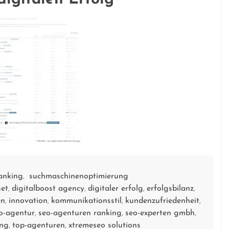
anking
suchmaschinenoptimierung
,
et
digitalboost agency
digitaler erfolg
erfolgsbilanz
,
,
,
,
en
innovation
kommunikationsstil
kundenzufriedenheit
,
,
,
,
o-agentur
seo-agenturen ranking
seo-experten gmbh
,
,
,
ung
top-agenturen
xtremeseo solutions
,
,