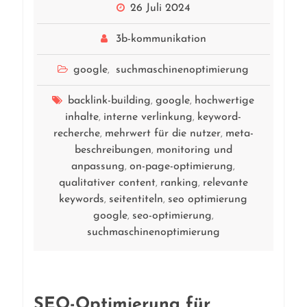
26 Juli 2024
3b-kommunikation
google
suchmaschinenoptimierung
,
backlink-building
google
hochwertige
,
,
inhalte
interne verlinkung
keyword-
,
,
recherche
mehrwert für die nutzer
meta-
,
,
beschreibungen
monitoring und
,
anpassung
on-page-optimierung
,
,
qualitativer content
ranking
relevante
,
,
keywords
seitentiteln
seo optimierung
,
,
google
seo-optimierung
,
,
suchmaschinenoptimierung
SEO-Optimierung für