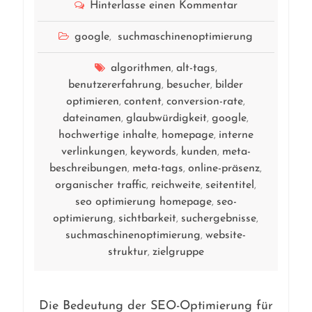
Hinterlasse einen Kommentar
google
suchmaschinenoptimierung
,
algorithmen
alt-tags
,
,
benutzererfahrung
besucher
bilder
,
,
optimieren
content
conversion-rate
,
,
,
dateinamen
glaubwürdigkeit
google
,
,
,
hochwertige inhalte
homepage
interne
,
,
verlinkungen
keywords
kunden
meta-
,
,
,
beschreibungen
meta-tags
online-präsenz
,
,
,
organischer traffic
reichweite
seitentitel
,
,
,
seo optimierung homepage
seo-
,
optimierung
sichtbarkeit
suchergebnisse
,
,
,
suchmaschinenoptimierung
website-
,
struktur
zielgruppe
,
Die Bedeutung der SEO-Optimierung für