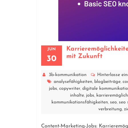
Karrieremöglichkeit
JUN
mit Zukunft
30
3b-kommunikation
Hinterlasse e
analysefähigkeiten
blogbeiträge
co
,
,
jobs
copywriter
digitale kommunikati
,
,
inhalte
jobs
karrieremöglich
,
,
kommunikationsfähigkeiten
seo
seo 
,
,
verbreitung
z
,
Content-Marketing-Jobs: Karrieremögl