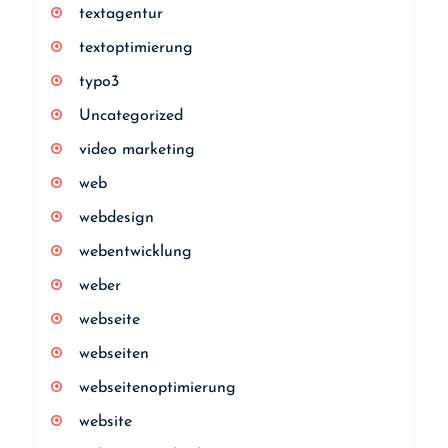
textagentur
textoptimierung
typo3
Uncategorized
video marketing
web
webdesign
webentwicklung
weber
webseite
webseiten
webseitenoptimierung
website