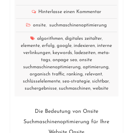
Hinterlasse einen Kommentar
onsite
suchmaschinenoptimierung
,
algorithmen
digitales zeitalter
,
,
elemente
erfolg
google
indexieren
interne
,
,
,
,
verlinkungen
keywords
ladezeiten
meta-
,
,
,
tags
onpage seo
onsite
,
,
suchmaschinenoptimierung
optimierung
,
,
organisch traffic
ranking
relevant
,
,
,
schlüsselelemente
seo-strategie
sichtbar
,
,
,
suchergebnisse
suchmaschinen
website
,
,
Die Bedeutung von Onsite
Suchmaschinenoptimierung für Ihre
Website Onsite