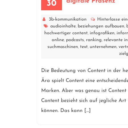
digitale Präsenz
30
3b-kommunikation
Hinterlasse e
audioinhalte
beziehungen aufbauen
,
,
hochwertiger content
infografiken
infor
,
,
online
podcasts
ranking
relevante i
,
,
,
suchmaschinen
text
unternehmen
vert
,
,
,
ziel
Die Bedeutung von Content in der heu
Ära spielt Content eine entscheiden
Marken. Aber was genau ist Content 
Content bezieht sich auf jegliche Art
können. Das kann […]