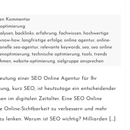
inen Kommentar
optimierung
alysen
backlinks
erfahrung
fachwissen
hochwertige
,
,
,
,
know-how
langfristige erfolge
online agentur
online-
,
,
,
ionelle seo-agentur
relevante keywords
seo
seo online
,
,
,
enoptimierung
technische optimierung
tools
trends
,
,
,
ehmen
website-optimierung
zielgruppe ansprechen
,
,
eutung einer SEO Online Agentur für Ihr
ng, kurz SEO, ist heutzutage ein entscheidender
en im digitalen Zeitalter. Eine SEO Online
e Online-Sichtbarkeit zu verbessern und mehr
zu lenken. Warum ist SEO wichtig? Milliarden […]