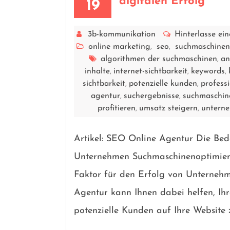
digitalen Erfolg
19
3b-kommunikation
Hinterlasse e
online marketing
seo
suchmaschinen
,
,
algorithmen der suchmaschinen
an
,
inhalte
internet-sichtbarkeit
keywords
,
,
,
sichtbarkeit
potenzielle kunden
profess
,
,
agentur
suchergebnisse
suchmaschin
,
,
profitieren
umsatz steigern
untern
,
,
Artikel: SEO Online Agentur Die Bed
Unternehmen Suchmaschinenoptimieru
Faktor für den Erfolg von Unternehm
Agentur kann Ihnen dabei helfen, Ihr
potenzielle Kunden auf Ihre Website 