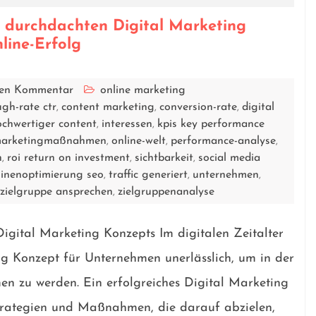
 durchdachten Digital Marketing
line-Erfolg
inen Kommentar
online marketing
ugh-rate ctr
content marketing
conversion-rate
digital
,
,
,
chwertiger content
interessen
kpis key performance
,
,
arketingmaßnahmen
online-welt
performance-analyse
,
,
,
n
roi return on investment
sichtbarkeit
social media
,
,
,
inenoptimierung seo
traffic generiert
unternehmen
,
,
,
zielgruppe ansprechen
zielgruppenanalyse
,
,
Digital Marketing Konzepts Im digitalen Zeitalter
ng Konzept für Unternehmen unerlässlich, um in der
n zu werden. Ein erfolgreiches Digital Marketing
trategien und Maßnahmen, die darauf abzielen,