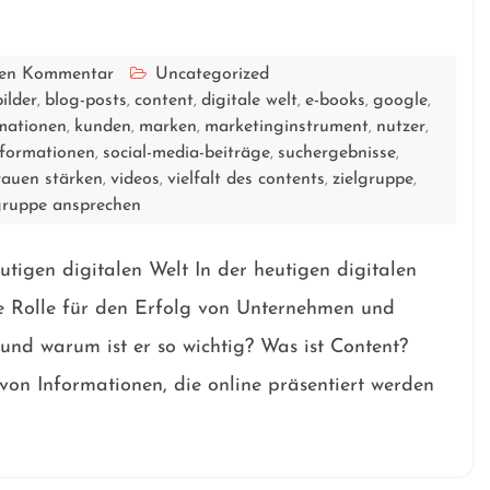
inen Kommentar
Uncategorized
bilder
blog-posts
content
digitale welt
e-books
google
,
,
,
,
,
,
mationen
kunden
marken
marketinginstrument
nutzer
,
,
,
,
,
nformationen
social-media-beiträge
suchergebnisse
,
,
,
rauen stärken
videos
vielfalt des contents
zielgruppe
,
,
,
,
gruppe ansprechen
tigen digitalen Welt In der heutigen digitalen
de Rolle für den Erfolg von Unternehmen und
und warum ist er so wichtig? Was ist Content?
 von Informationen, die online präsentiert werden