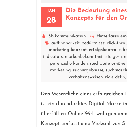
Die Bedeutung eines
JAN
Konzepts für den On
28
3b-kommunikation
Hinterlasse e
auffindbarkeit
bedürfnisse
click-thro
,
,
marketing konzept
erfolgskontrolle
ho
,
,
indicators
markenbekanntheit steigern
m
,
,
potenzielle kunden
reichweite erhöhe
,
marketing
suchergebnisse
suchmasch
,
,
verhaltensweisen
ziele defin
,
Das Wesentliche eines erfolgreichen 
ist ein durchdachtes Digital Marketi
überfüllten Online-Welt wahrgenomme
Konzept umfasst eine Vielzahl von S