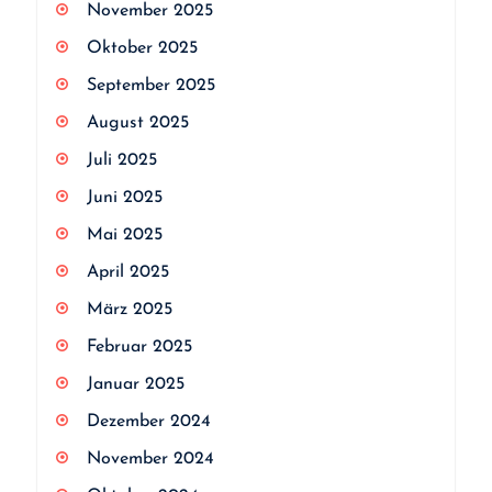
November 2025
Oktober 2025
September 2025
August 2025
Juli 2025
Juni 2025
Mai 2025
April 2025
März 2025
Februar 2025
Januar 2025
Dezember 2024
November 2024