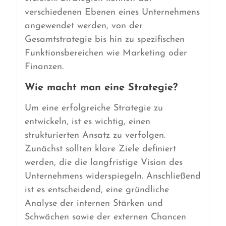
verschiedenen Ebenen eines Unternehmens
angewendet werden, von der
Gesamtstrategie bis hin zu spezifischen
Funktionsbereichen wie Marketing oder
Finanzen.
Wie macht man eine Strategie?
Um eine erfolgreiche Strategie zu
entwickeln, ist es wichtig, einen
strukturierten Ansatz zu verfolgen.
Zunächst sollten klare Ziele definiert
werden, die die langfristige Vision des
Unternehmens widerspiegeln. Anschließend
ist es entscheidend, eine gründliche
Analyse der internen Stärken und
Schwächen sowie der externen Chancen