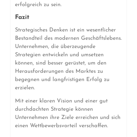
erfolgreich zu sein.
Fazit
Strategisches Denken ist ein wesentlicher
Bestandteil des modernen Geschäftslebens.
Unternehmen, die überzeugende
Strategien entwickeln und umsetzen
können, sind besser gerüstet, um den
Herausforderungen des Marktes zu
begegnen und langfristigen Erfolg zu
erzielen.
Mit einer klaren Vision und einer gut
durchdachten Strategie können
Unternehmen ihre Ziele erreichen und sich
einen Wettbewerbsvorteil verschaffen.