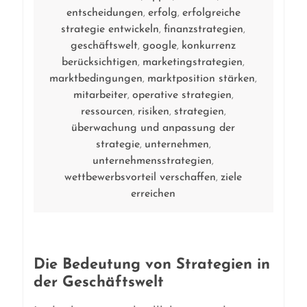
entscheidungen
erfolg
erfolgreiche
,
,
strategie entwickeln
finanzstrategien
,
,
geschäftswelt
google
konkurrenz
,
,
berücksichtigen
marketingstrategien
,
,
marktbedingungen
marktposition stärken
,
,
mitarbeiter
operative strategien
,
,
ressourcen
risiken
strategien
,
,
,
überwachung und anpassung der
strategie
unternehmen
,
,
unternehmensstrategien
,
wettbewerbsvorteil verschaffen
ziele
,
erreichen
Die Bedeutung von Strategien in
der Geschäftswelt