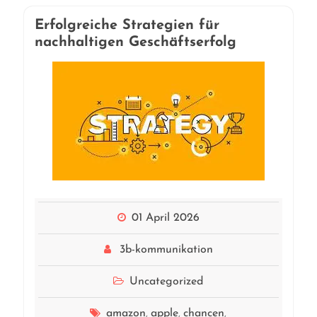
Erfolgreiche Strategien für
nachhaltigen Geschäftserfolg
01 April 2026
3b-kommunikation
Uncategorized
amazon
apple
chancen
,
,
,