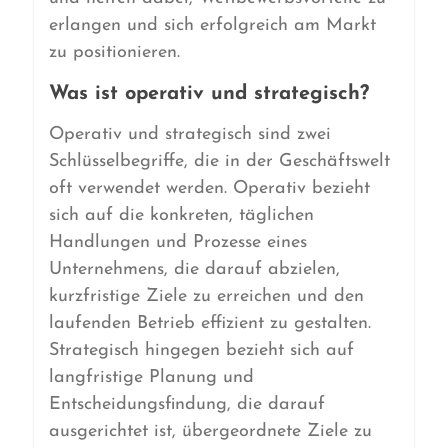
erlangen und sich erfolgreich am Markt
zu positionieren.
Was ist operativ und strategisch?
Operativ und strategisch sind zwei
Schlüsselbegriffe, die in der Geschäftswelt
oft verwendet werden. Operativ bezieht
sich auf die konkreten, täglichen
Handlungen und Prozesse eines
Unternehmens, die darauf abzielen,
kurzfristige Ziele zu erreichen und den
laufenden Betrieb effizient zu gestalten.
Strategisch hingegen bezieht sich auf
langfristige Planung und
Entscheidungsfindung, die darauf
ausgerichtet ist, übergeordnete Ziele zu