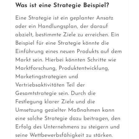
Was ist eine Strategie Beispiel?
Eine Strategie ist ein geplanter Ansatz
oder ein Handlungsplan, der darauf
abzielt, bestimmte Ziele zu erreichen. Ein
Beispiel für eine Strategie könnte die
Einführung eines neuen Produkts auf dem
Markt sein. Hierbei könnten Schritte wie
Marktforschung, Produktentwicklung,
Marketingstrategien und
Vertriebsaktivitäten Teil der
Gesamtstrategie sein. Durch die
Festlegung klarer Ziele und die
Umsetzung gezielter Maßnahmen kann
eine solche Strategie dazu beitragen, den
Erfolg des Unternehmens zu steigern und
seine Wettbewerbsfähigkeit zu stärken.