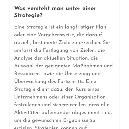
Was versteht man unter einer
Strategie?
Eine Strategie ist ein langfristiger Plan
oder eine Vorgehensweise, die darauf
abzielt, bestimmte Ziele zu erreichen. Sie
umfasst die Festlegung von Zielen, die
Analyse der aktuellen Situation, die
Auswahl der geeigneten Maßnahmen und
Ressourcen sowie die Umsetzung und
Überwachung des Fortschritts. Eine
Strategie dient dazu, den Kurs eines
Unternehmens oder einer Organisation
festzulegen und sicherzustellen, dass alle
Aktivitäten aufeinander abgestimmt sind,
um die gewünschten Ergebnisse zu
erzielen. Strategien können auf