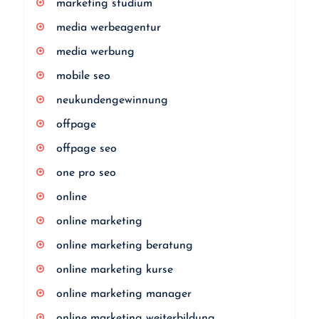
marketing studium
media werbeagentur
media werbung
mobile seo
neukundengewinnung
offpage
offpage seo
one pro seo
online
online marketing
online marketing beratung
online marketing kurse
online marketing manager
online marketing weiterbildung