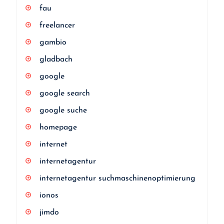
fau
freelancer
gambio
gladbach
google
google search
google suche
homepage
internet
internetagentur
internetagentur suchmaschinenoptimierung
ionos
jimdo