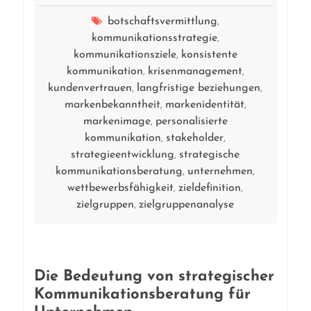
botschaftsvermittlung
,
kommunikationsstrategie
,
kommunikationsziele
konsistente
,
kommunikation
krisenmanagement
,
,
kundenvertrauen
langfristige beziehungen
,
,
markenbekanntheit
markenidentität
,
,
markenimage
personalisierte
,
kommunikation
stakeholder
,
,
strategieentwicklung
strategische
,
kommunikationsberatung
unternehmen
,
,
wettbewerbsfähigkeit
zieldefinition
,
,
zielgruppen
zielgruppenanalyse
,
Die Bedeutung von strategischer
Kommunikationsberatung für