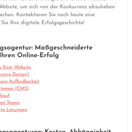
le Website, um sich von der Konkurrenz abzuheben
echen. Kontaktieren Sie noch heute eine
ie Ihre digitale Erfolgsgeschichte!
ngsagentur: Maßgeschneiderte
Ihren Online-Erfolg
g Ihrer Website
nsive Design)
ere Auffindbarkeit
stemen (CMS)
rkauf
rten Teams
rte Lösungen