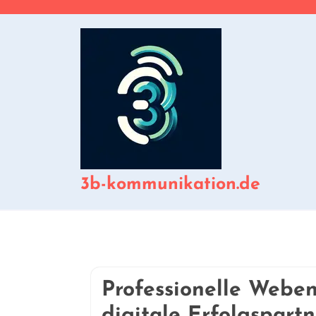
Zum
Inhalt
springen
3b-kommunikation.de
Professionelle Weben
digitale Erfolgspartn