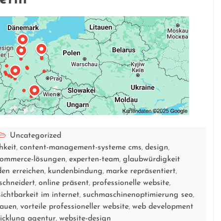
Uncategorized
hkeit
content-management-systeme cms
design
,
,
,
commerce-lösungen
experten-team
glaubwürdigkeit
,
,
en erreichen
kundenbindung
marke repräsentiert
,
,
,
chneidert
online präsent
professionelle website
,
,
,
sichtbarkeit im internet
suchmaschinenoptimierung seo
,
,
bauen
vorteile professioneller website
web development
,
,
icklung agentur
website-design
,