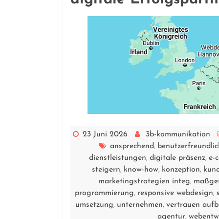
23 Juni 2026
3b-kommunikation
ansprechend
benutzerfreundlic
,
dienstleistungen
digitale präsenz
e-
,
,
steigern
know-how
konzeption
kund
,
,
,
marketingstrategien integ
maßges
,
programmierung
responsive webdesign
,
,
umsetzung
unternehmen
vertrauen auf
,
,
agentur
webentw
,