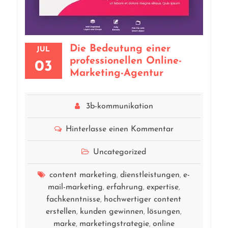
Die Bedeutung einer
JUL
professionellen Online-
03
Marketing-Agentur
3b-kommunikation
Hinterlasse einen Kommentar
Uncategorized
content marketing
dienstleistungen
e-
,
,
mail-marketing
erfahrung
expertise
,
,
,
fachkenntnisse
hochwertiger content
,
erstellen
kunden gewinnen
lösungen
,
,
,
marke
marketingstrategie
online
,
,