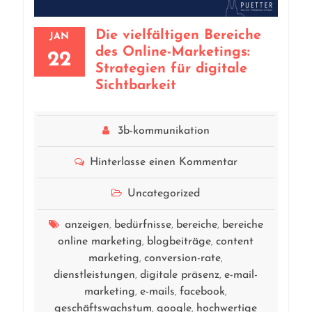
Die vielfältigen Bereiche
JAN
des Online-Marketings:
22
Strategien für digitale
Sichtbarkeit
3b-kommunikation
Hinterlasse einen Kommentar
Uncategorized
anzeigen
bedürfnisse
bereiche
bereiche
,
,
,
online marketing
blogbeiträge
content
,
,
marketing
conversion-rate
,
,
dienstleistungen
digitale präsenz
e-mail-
,
,
marketing
e-mails
facebook
,
,
,
geschäftswachstum
google
hochwertige
,
,