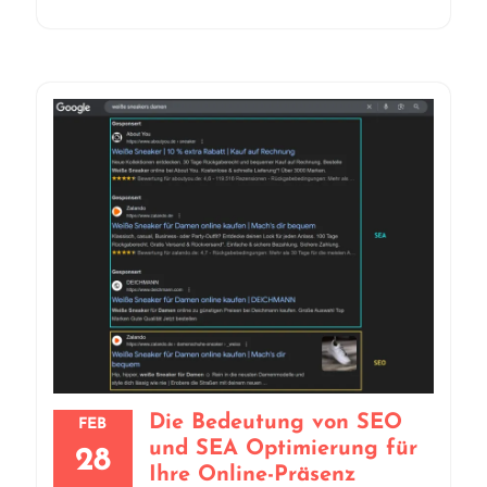
Die Bedeutung von SEO
FEB
und SEA Optimierung für
28
Ihre Online-Präsenz