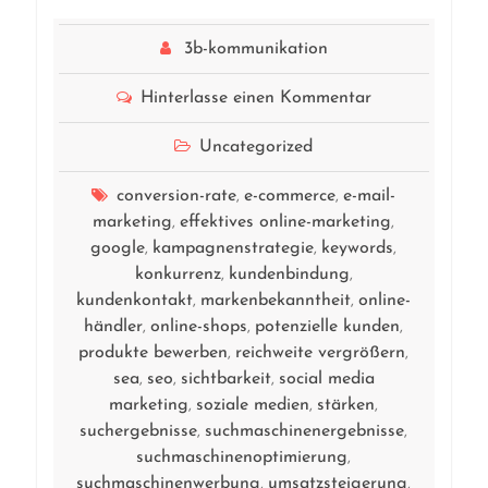
3b-kommunikation
Hinterlasse einen Kommentar
Uncategorized
conversion-rate
e-commerce
e-mail-
,
,
marketing
effektives online-marketing
,
,
google
kampagnenstrategie
keywords
,
,
,
konkurrenz
kundenbindung
,
,
kundenkontakt
markenbekanntheit
online-
,
,
händler
online-shops
potenzielle kunden
,
,
,
produkte bewerben
reichweite vergrößern
,
,
sea
seo
sichtbarkeit
social media
,
,
,
marketing
soziale medien
stärken
,
,
,
suchergebnisse
suchmaschinenergebnisse
,
,
suchmaschinenoptimierung
,
suchmaschinenwerbung
umsatzsteigerung
,
,