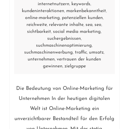
internetnutzern
keywords
,
,
kundeninteraktionen
markenbekanntheit
,
,
online-marketing
potenziellen kunden
,
,
reichweite
relevante inhalte
sea
seo
,
,
,
,
sichtbarkeit
social media marketing
,
,
suchergebnissen
,
suchmaschinenoptimierung
,
suchmaschinenwerbung
traffic
umsatz
,
,
,
unternehmen
vertrauen der kunden
,
gewinnen
zielgruppe
,
Die Bedeutung von Online-Marketing für
Unternehmen In der heutigen digitalen
Welt ist Online-Marketing ein
unverzichtbarer Bestandteil für den Erfolg
von Unternehmen. Mit der stetig