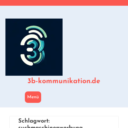
Zum
Inhalt
springen
3b-kommunikation.de
Menü
Schlagwort: