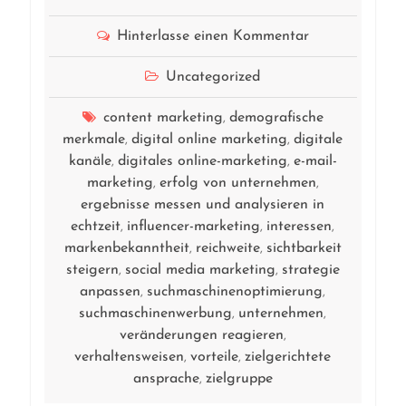
Hinterlasse einen Kommentar
Uncategorized
content marketing
demografische
,
merkmale
digital online marketing
digitale
,
,
kanäle
digitales online-marketing
e-mail-
,
,
marketing
erfolg von unternehmen
,
,
ergebnisse messen und analysieren in
echtzeit
influencer-marketing
interessen
,
,
,
markenbekanntheit
reichweite
sichtbarkeit
,
,
steigern
social media marketing
strategie
,
,
anpassen
suchmaschinenoptimierung
,
,
suchmaschinenwerbung
unternehmen
,
,
veränderungen reagieren
,
verhaltensweisen
vorteile
zielgerichtete
,
,
ansprache
zielgruppe
,