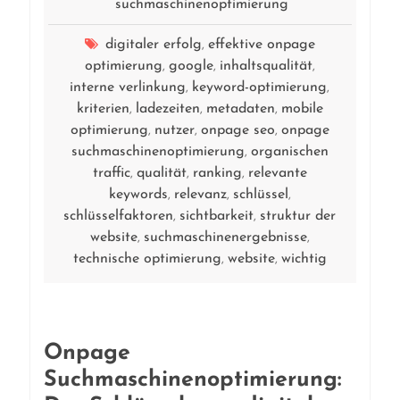
suchmaschinenoptimierung
digitaler erfolg
effektive onpage
,
optimierung
google
inhaltsqualität
,
,
,
interne verlinkung
keyword-optimierung
,
,
kriterien
ladezeiten
metadaten
mobile
,
,
,
optimierung
nutzer
onpage seo
onpage
,
,
,
suchmaschinenoptimierung
organischen
,
traffic
qualität
ranking
relevante
,
,
,
keywords
relevanz
schlüssel
,
,
,
schlüsselfaktoren
sichtbarkeit
struktur der
,
,
website
suchmaschinenergebnisse
,
,
technische optimierung
website
wichtig
,
,
Onpage
Suchmaschinenoptimierung: