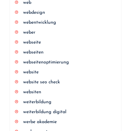
web
webdesign
webentwicklung
weber
webseite
webseiten
webseitenoptimierung
website
website seo check
websiten
weiterbildung
weiterbildung digital
werbe akademie