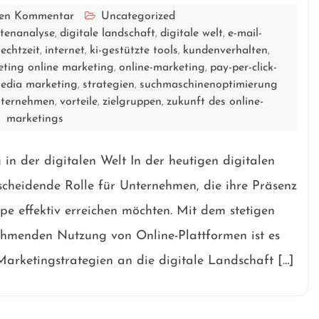
inen Kommentar
Uncategorized
tenanalyse
digitale landschaft
digitale welt
e-mail-
,
,
,
 echtzeit
internet
ki-gestützte tools
kundenverhalten
,
,
,
,
eting online marketing
online-marketing
pay-per-click-
,
,
media marketing
strategien
suchmaschinenoptimierung
,
,
ternehmen
vorteile
zielgruppen
zukunft des online-
,
,
,
marketings
n der digitalen Welt In der heutigen digitalen
scheidende Rolle für Unternehmen, die ihre Präsenz
pe effektiv erreichen möchten. Mit dem stetigen
ehmenden Nutzung von Online-Plattformen ist es
Marketingstrategien an die digitale Landschaft […]