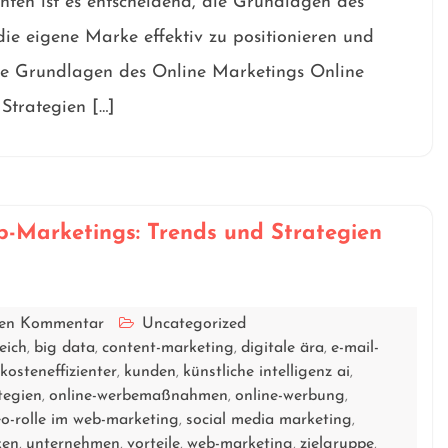
nten ist es entscheidend, die Grundlagen des
ie eigene Marke effektiv zu positionieren und
ie Grundlagen des Online Marketings Online
Strategien […]
-Marketings: Trends und Strategien
inen Kommentar
Uncategorized
eich
big data
content-marketing
digitale ära
e-mail-
,
,
,
,
kosteneffizienter
kunden
künstliche intelligenz ai
,
,
,
tegien
online-werbemaßnahmen
online-werbung
,
,
,
eo-rolle im web-marketing
social media marketing
,
,
ken
unternehmen
vorteile
web-marketing
zielgruppe
,
,
,
,
,