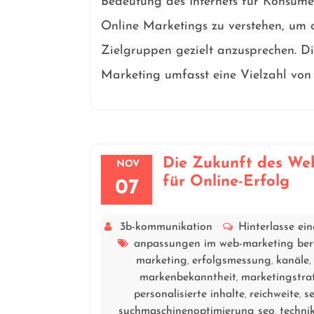
Bedeutung des Internets für Konsume
Online Marketings zu verstehen, um d
Zielgruppen gezielt anzusprechen. D
Marketing umfasst eine Vielzahl von 
Die Zukunft des Web
NOV
für Online-Erfolg
07
3b-kommunikation
Hinterlasse e
anpassungen im web-marketing ber
marketing
erfolgsmessung
kanäle
,
,
,
markenbekanntheit
marketingstra
,
personalisierte inhalte
reichweite
s
,
,
suchmaschinenoptimierung seo
techni
,