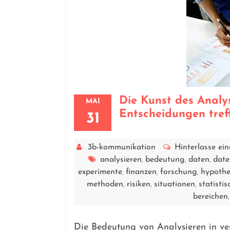
Die Kunst des Analy
MAI
Entscheidungen tref
31
3b-kommunikation
Hinterlasse e
analysieren
bedeutung
daten
date
,
,
,
experimente
finanzen
forschung
hypothe
,
,
,
methoden
risiken
situationen
statisti
,
,
,
bereichen
Die Bedeutung von Analysieren in ver