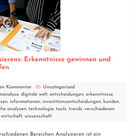
sierens: Erkenntnisse gewinnen und
fen
inen Kommentar
Uncategorized
nanalyse
digitale welt
entscheidungen
erkenntnisse
,
,
,
,
sen
informationen
investitionsentscheidungen
kunden
,
,
,
,
sche analysen
technologie
tools
trends
verschiedenen
,
,
,
,
wirtschaft
wissenschaft
,
,
schiedenen Bereichen Analysieren ist ein