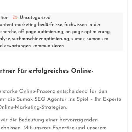
tion
Uncategorized
ontent-marketing-bedürfnisse
fachwissen in der
,
echerche
off-page-optimierung
on-page-optimierung
,
,
,
alyse
suchmaschinenoptimierung
sumax
sumax seo
,
,
,
nd erwartungen kommunizieren
tner für erfolgreiches Online-
ne starke Online-Präsenz entscheidend für den
mt die Sumax SEO Agentur ins Spiel – Ihr Experte
nline-Marketing-Strategien.
 wir die Bedeutung einer hervorragenden
ebnissen. Mit unserer Expertise und unserem